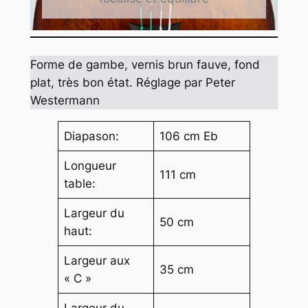
Forme de gambe, vernis brun fauve, fond
plat, très bon état. Réglage par Peter
Westermann
Diapason:
106 cm Eb
Longueur
111 cm
table:
Largeur du
50 cm
haut:
Largeur aux
35 cm
« C »
Largeur du