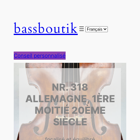
bassboutik
Choose
a
language
Conseil personnalisé
NR. 318
ALLEMAGNE, 1ÈRE
MOITIÉ 20ÈME
SIÈCLE
focalisé et équilibré