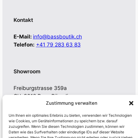
Kontakt
E-Mail:
info@bassboutik.ch
Telefon:
+41 79 283 63 83
Showroom
Freiburgstrasse 359a
CH-3018 Bern-Bümpliz
Zustimmung verwalten
Öffnungszeiten nach Vereinbarung
Um Ihnen ein optimales Erlebnis zu bieten, verwenden wir Technologien
wie Cookies, um Geräteinformationen zu speichern bzw. darauf
zuzugreifen. Wenn Sie diesen Technologien zustimmen, können wir
Daten wie das Surfverhalten oder eindeutige IDs auf dieser Website
verarbeiten. Wenn Sie Ihre Zustimmung nicht erteilen oder zurückziehen,