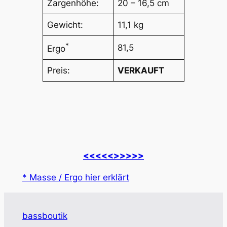
Zargenhöhe:
20 – 16,5 cm
Gewicht:
11,1 kg
*
81,5
Ergo
Preis:
VERKAUFT
<<<<<
>>>>>
* Masse / Ergo hier erklärt
bassboutik