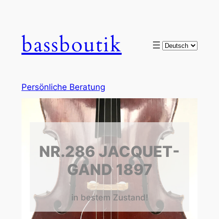
bassboutik
Choose
a
language
Persönliche Beratung
NR.286 JACQUET-
GAND 1897
in bestem Zustand!