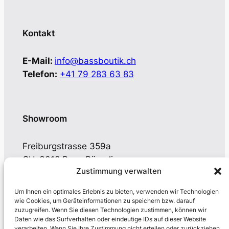
Kontakt
E-Mail:
info@bassboutik.ch
Telefon:
+41 79 283 63 83
Showroom
Freiburgstrasse 359a
CH-3018 Bern-Bümpliz
Zustimmung verwalten
Öffnungszeiten nach Vereinbarung
Um Ihnen ein optimales Erlebnis zu bieten, verwenden wir Technologien
wie Cookies, um Geräteinformationen zu speichern bzw. darauf
zuzugreifen. Wenn Sie diesen Technologien zustimmen, können wir
Daten wie das Surfverhalten oder eindeutige IDs auf dieser Website
verarbeiten. Wenn Sie Ihre Zustimmung nicht erteilen oder zurückziehen,