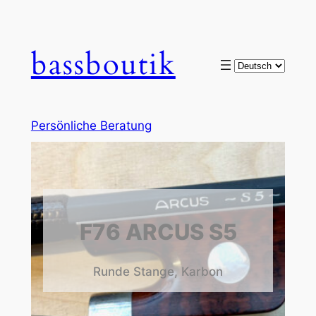
bassboutik
Choose
a
language
Persönliche Beratung
F76 ARCUS S5
Runde Stange, Karbon