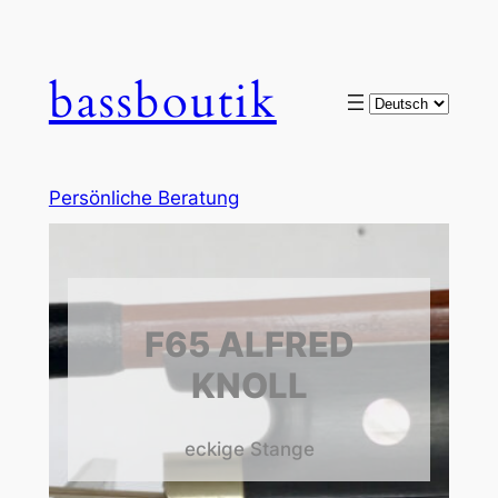
bassboutik
Choose
a
language
Persönliche Beratung
F65 ALFRED
KNOLL
eckige Stange